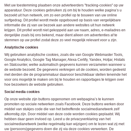
daarna dien je voor credits te betalen. De kosten daarvoor tref je aan bij jouw
Met uw toestemming plaatsen onze adverteerders "tracking-cookies" op uw
bestelling van credits en op de pagina
Kosten
.
behoudt zich het recht voor om zelf profielen op deze website aan te
apparatuur. Deze cookies gebruiken zij om bij te houden welke pagina’s u
maken en namens deze profielen berichten aan jou als gebruiker te verzenden. Door
bezoekt uit hun netwerk, om zo een profiel op te bouwen van uw online
gebruik van deze website begrijp en accepteer je dat de profielen op deze website
surfgedrag. Dit profiel wordt mede opgebouwd op basis van vergelijkbare
gefingeerd zijn. Deze gefingeerde profielen zijn alleen aangemaakt om berichten en
informatie die zij van uw bezoek aan andere websites uit hun netwerk
flirts mee uit te wisselen; fysieke afspraken met de persoon achter een gefingeerd
krijgen. Dit profiel wordt niet gekoppeld aan uw naam, adres, e-mailadres en
profiel zijn dan ook niet mogelijk.
Deze site wordt beschermd door reCAPTCHA, het
Privacybeleid
en de
Algemene
dergelijke zoals bij ons bekend, maar dient alleen om advertenties af te
Voorwaarden
van Google zijn van toepassing.
stemmen op uw profiel zodat deze zo veel mogelijk relevant voor u zijn.
hanteert een beschermplan met als doel het herkennen en in
bescherming nemen van consumenten die de aard van de diensten op deze website
Analytische cookies
mogelijk niet begrijpen. Het beschermplan houdt onder meer in dat jijzelf, maar ook
Wij gebruiken analytische cookies, zoals die van Google Webmaster Tools,
derden een toegangsverbod voor jou kunnen aanvragen. Meer informatie hierover tref
je aan op de pagina
Toegangsverbod
.
Google Analytics, Google Tag Manager, Alexa Certify, Yandex, Hotjar, Histats
Op het gebruik van deze website zijn de
algemene voorwaarden
,
cookieverklaring
en Statcounter, welke automatisch gegevens kunnen verzamelen wanneer u
en
privacybeleid
van
van toepassing. Door op
"Akkoord en
de website bezoekt. De gegevens verkregen uit de cookies, worden gedeeld
doorgaan"
te klikken ga je met de
cookieverklaring
en
privacybeleid
akkoord.
met derden die de programmatuur daarvoor beschikbaar stellen teneinde het
Indien je je op de website registreert, ga je tevens akkoord met de
algemene
voor ons mogelijk te maken om bij te houden en rapportages te krijgen over
voorwaarden
.
hoe bezoekers de website gebruiken.
Social media cookies
Op onze website zijn buttons opgenomen om webpagina’s te kunnen
promoten op sociale netwerken zoals Facebook. Deze buttons werken door
middel van stukjes code die van het betreffende socialmedianetwerk zelf
afkomstig zijn. Door middel van deze code worden cookies geplaatst. Wij
hebben daar geen invloed op. Leest u de privacyverklaring van het
socialmedianetwerk (welke regelmatig kan wijzigen) om te lezen wat zij met
uw (persoons)gegevens doen die zij via deze cookies verwerken. De