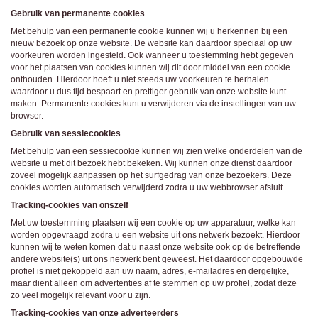
ongeschikte online content in aanraking komen. Daarvoor enkele tips:
Gebruik van permanente cookies
Installeer programma’s voor ouderlijk toezicht op jouw apparaat
. Voorbeelden van
programma’s voor ouderlijk toezicht zijn
Netnanny
,
Connectsafely
,
Kaspersky
en
Met behulp van een permanente cookie kunnen wij u herkennen bij een
Norton
. Deze programma’s werken zodanig dat toegang tot specifieke websites en
nieuw bezoek op onze website. De website kan daardoor speciaal op uw
online inhoud worden geblokkeerd. Vaak blokkeren deze programma’s standaard al
een groot aantal websites waarvan algemeen verondersteld wordt dat deze
voorkeuren worden ingesteld. Ook wanneer u toestemming hebt gegeven
ongeschikt zijn voor minderjarigen. Door middel van updates kunnen daar steeds
voor het plaatsen van cookies kunnen wij dit door middel van een cookie
nieuwe websites aan worden toegevoegd.
onthouden. Hierdoor hoeft u niet steeds uw voorkeuren te herhalen
Neem contact op met jouw internetprovider
. Er zijn internetproviders die het mogelijk
waardoor u dus tijd bespaart en prettiger gebruik van onze website kunt
maken dat bepaalde informatie van internet wordt gefilterd. Je kunt jouw
maken. Permanente cookies kunt u verwijderen via de instellingen van uw
internetprovider raadplegen om na te vragen of deze service ook voor jou mogelijk
is.
browser.
Controleer jouw webbrowser
. Informeer je over de werking van jouw webbrowser
Gebruik van sessiecookies
zodat je kunt zien welke websites door jouw minderjarige kinderen zijn bezocht.
Door in geval van ongewenste sitebezoeken jouw minderjarige kinderen daarop
Met behulp van een sessiecookie kunnen wij zien welke onderdelen van de
aan te spreken, kun je jouw kinderen leren dat de websites niet voor hun geschikt
website u met dit bezoek hebt bekeken. Wij kunnen onze dienst daardoor
zijn. Bovendien kun je naar aanleiding daarvan beoordelen in hoeverre jouw kind
geïnteresseerd is in bepaalde websites, zodat je bovenstaande tips kunt hanteren.
zoveel mogelijk aanpassen op het surfgedrag van onze bezoekers. Deze
Praat met jouw kinderen
. Leer jouw minderjarige kinderen dat ze nooit
cookies worden automatisch verwijderd zodra u uw webbrowser afsluit.
persoonsgegevens of persoonlijke informatie via internet moeten verstrekken aan
vreemden, bijvoorbeeld via een chatwebsite. Leer ze ook dat niet iedereen op
Tracking-cookies van onszelf
internet hoeft te zijn wie ze zeggen te zijn en dat men wel eens verkeerde
Met uw toestemming plaatsen wij een cookie op uw apparatuur, welke kan
bedoelingen kan hebben als iemand via het internet contact opneemt met jouw
kind. Vertel jouw kinderen bovendien dat ze niet met vreemde andere minderjarigen
worden opgevraagd zodra u een website uit ons netwerk bezoekt. Hierdoor
die zij online hebben ontmoet, moeten afspreken zonder daarover eerst met jou te
kunnen wij te weten komen dat u naast onze website ook op de betreffende
overleggen. Ook is het raadzaam jouw kind te vertellen dat hij jou meteen moet
andere website(s) uit ons netwerk bent geweest. Het daardoor opgebouwde
laten weten wanneer iemand op internet contact met hem opneemt of wanneer
profiel is niet gekoppeld aan uw naam, adres, e-mailadres en dergelijke,
jouw kind seksueel getinte content of andere content waarvan hij schrikt, op
internet tegenkomt.
maar dient alleen om advertenties af te stemmen op uw profiel, zodat deze
Via deze website verleent
, de exploitant van deze website,
zo veel mogelijk relevant voor u zijn.
chatdiensten voor entertainmentdoeleinden. Om van deze diensten gebruik te kunnen
maken, heb je credits nodig. Je ontvangt er bij jouw aanmelding een paar gratis, maar
Tracking-cookies van onze adverteerders