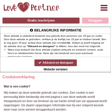
Gratis inschrijven
BELANGRIJKE INFORMATIE
Deze website is uitsluitend bestemd voor gebruik door personen van 18 jaar en ouder.
Door deze website te gebruiken, verklaar je de leeftijd van 18 jaar te hebben bereikt. Ben
je nog geen 18 jaar, verlaat deze website dan onmiddellijk. Verleen je jezelf toegang tot
de website door op
"Akkoord en doorgaan"
te klikken, lees dan eerst het volgende:
Wees erop bedacht dat deze website expliciet seksuele en erotische content, zoals
foto’s en tekstberichten bevat. Deze zijn niet bestemd voor jouw eventueel
minderjarige kinderen.
gebruikt functionele, analytische cookies, social media cookies en
Akkoord en doorgaan
vergelijkbare technieken, zoals Google Webmaster Tools, Google Analytics, Alexa
Certify, Yandex, Hotjar, Histats en Statcounter die automatisch gegevens kunnen
Website verlaten
verzamelen wanneer je de website bezoekt. De gegevens verkregen uit de cookies,
worden gedeeld met derden die de programmatuur daarvoor beschikbaar stellen
Cookieverklaring
teneinde het voor
mogelijk te maken.
Wees voorzichtig bij het praten met vreemden via deze website. Je weet immers nooit
of ze goede of verkeerde bedoelingen hebben. Gebruik dan ook nooit jouw
Wat is een cookie?
achternaam, e-mailadres, huis- of werkadres, telefoonnummer of andere naar jou
herleidbare gegevens op deze website.
Wij maken op deze website gebruik van cookies. Een cookie is een
Zet iemand jou onder druk op deze website, bijvoorbeeld om persoonlijke of financiële
eenvoudig klein bestandje dat met pagina’s van deze website wordt
gegevens te verstrekken? Stop dan meteen met het communiceren met deze persoon.
meegestuurd en door uw browser op uw harde schrijf van uw apparaat wordt
Let er ook op dat mensen in staat zijn op een listige manier dergelijke gegevens van je
opgeslagen. De daarin opgeslagen informatie kan bij een volgend bezoek
te verkrijgen. Communiceer daarom altijd oplettend en voorzichtig via deze website.
Voorkom dat jouw minderjarige kinderen met erotische of anderszins voor minderjarigen
weer naar onze servers teruggestuurd worden.